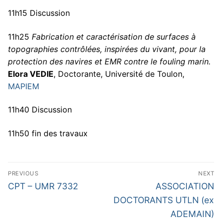
11h15 Discussion
11h25
Fabrication et caractérisation de surfaces à
topographies contrôlées, inspirées du vivant, pour la
protection des navires et EMR contre le fouling marin.
Elora VEDIE
, Doctorante, Université de Toulon,
MAPIEM
11h40 Discussion
11h50 fin des travaux
Navigation
PREVIOUS
NEXT
de
Previous
Next
CPT – UMR 7332
ASSOCIATION
post:
post:
l’article
DOCTORANTS UTLN (ex
ADEMAIN)