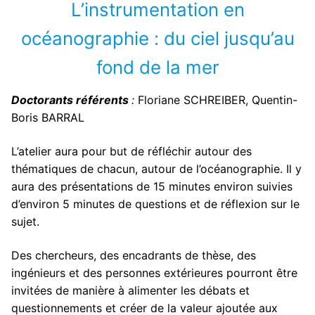
L’instrumentation en
Programme
océanographie : du ciel jusqu’au
Conférence
fond de la mer
Ateliers
Doctorants référents
:
Floriane SCHREIBER, Quentin-
Soirée
Boris BARRAL
Résultats Concours 2025 MT180 Toulon
Inscriptions
L’atelier aura pour but de réfléchir autour des
thématiques de chacun, autour de l’océanographie. Il y
Inscriptions Doctoriades
Lieu
aura des présentations de 15 minutes environ suivies
Inscription Soirée Recherche 2025
Archives
d’environ 5 minutes de questions et de réflexion sur le
sujet.
Contacts
Des chercheurs, des encadrants de thèse, des
ingénieurs et des personnes extérieures pourront être
invitées de manière à alimenter les débats et
questionnements et créer de la valeur ajoutée aux