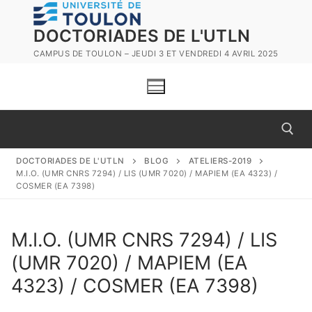
Aller
au
DOCTORIADES DE L'UTLN
contenu
CAMPUS DE TOULON – JEUDI 3 ET VENDREDI 4 AVRIL 2025
DOCTORIADES DE L'UTLN
BLOG
ATELIERS-2019
M.I.O. (UMR CNRS 7294) / LIS (UMR 7020) / MAPIEM (EA 4323) /
Rechercher :
COSMER (EA 7398)
M.I.O. (UMR CNRS 7294) / LIS
Rechercher
(UMR 7020) / MAPIEM (EA
:
4323) / COSMER (EA 7398)
12e doctoriades