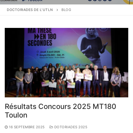
Programme
DOCTORIADES DE L'UTLN
BLOG
Conférence
Ateliers
Soirée
Résultats Concours 2025 MT180 Toulon
Inscriptions
Inscriptions Doctoriades
Lieu
Inscription Soirée Recherche 2025
Archives
Contacts
Résultats Concours 2025 MT180
Toulon
16 SEPTEMBRE 2025
DOTORIADES 2025