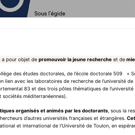
cours 2025 MT180 Toulon
n a pour objet de
promouvoir la jeune recherche
et de
mieu
octoriades
collège des études doctorales, de l’école doctorale 509 «
en lien avec les laboratoires de recherche de l’université d
irée Recherche 2025
temental 83 et des trois pôles thématiques de l’université
t sociétés méditerranéennes).
atiques organisés et animés par les doctorants
, sous la re
chercheurs d’autres universités françaises et étrangères.
Cet
ional et international de l’Université de Toulon, en espéran