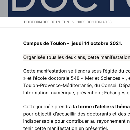
Programme
Conférence
DOCTORIADES DE L'UTLN
10ES DOCTORIADES
Ateliers
Soirée
Campus de Toulon – jeudi 14 octobre 2021.
Résultats Con
Inscriptions
Organisée tous les deux ans, cette manifestatio
Inscriptions D
Lieu
Cette manifestation se tiendra sous l’égide du 
» et l’école doctorale 548 « Mer et Sciences » , 
Inscription So
Archives
Toulon-Provence-Méditerranée, du Conseil Dépar
Information, numérique, prévention ; Echanges e
Contacts
Cette journée prendra
la forme d’ateliers thém
pour objectif d’accueillir des doctorants et des 
indispensable pour contribuer au rayonnement nat
tenir cette manifestation en présentiel.